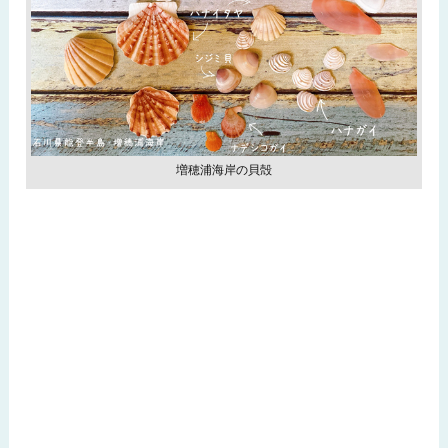
増穂浦海岸の貝殻