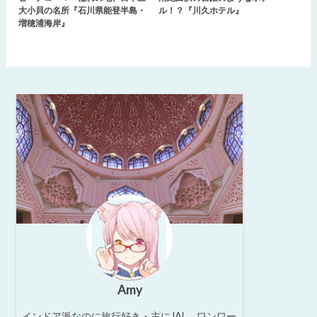
大小貝の名所『石川県能登半島・
ル！？『川久ホテル』
増穂浦海岸』
Amy
インドア派なのに旅行好き・主にJAL、ワンワー