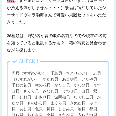
程度
。まだまだコンプリートは遠いです。（ほら貝と
か拾える気がしません・・・）景品は宿泊していたシ
ーサイドヴィラ渤海さんで可愛い貝殻セットをいただ
きました。
36種類は、呼び名が昔の歌の名前なので今現在の名前
を知っていると混乱するかも？ 箱の写真と見合わせ
ながら探します。
CHECK !
雀貝（すずめがい） 千鳥貝（ちどりがい） 忘貝
（わすれがい） すだれ貝 あこや貝 いたや貝
千代の花貝 梅の花貝 かたし貝 あわび貝 ます
ほ貝 さくら貝 みなし貝 うつせ貝 白貝 紫
貝 しお貝 あさり貝 波間柏貝 なでしこ貝 か
たつ貝 ものあら貝 まくら貝 きぬた貝 みぞ
貝 あし貝 色貝 錦貝 しじみ貝 蛤貝 都貝
ほら貝 ちぐさ貝 小貝 さたべ貝 うらうづ貝