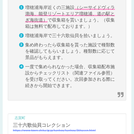
増穂浦海岸近くの三施設
（シーサイドヴィラ
渤海、能登リゾートエリア増穂浦、道の駅と
ぎ海街道）
で収集箱を貰いましょう。（収集
箱は無料で配布しております。）
増穂浦海岸で三十六歌仙貝を拾いましょう。
集め終わったら収集箱を貰った施設で種類数
を確認してもらいましょう。種類数に応じて
景品がもらえます。
一度で集められなかった場合、収集箱配布施
設からチェックリスト（関連ファイル参照）
を受け取ってください。次回参加される際に
続きから開始できます。
志賀町
三十六歌仙貝コレクション
https://www.town.shika.lg.jp/kankou/kankou/36kasen.html