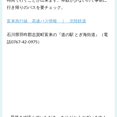
行き帰りのバスを要チェック。
富来急行線 高速バス情報 ｜ 北陸鉄道
石川県羽咋郡志賀町富来の『道の駅 とぎ海街道』（電
話0767-42-0975）