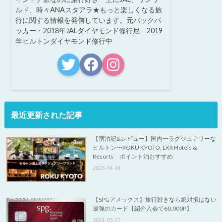
ルド、時々ANAスタアラ★もっと楽しくなる旅
行に関する情報を発信しています。元バックパ
ッカー・2018年JALダイヤモンド修行尼 2019
年ヒルトンダイヤモンド修行中
最近更新された記事
【宿泊記&レビュー】国内一ラグジュアリーな
ヒルトン〜ROKU KYOTO, LXR Hotels &
Resorts ポイント泊おすすめ
2023-04-24
【SPGアメックス】旅行好きなら絶対損はない
最強のカード【紹介入会で60,000P】
2021-05-17