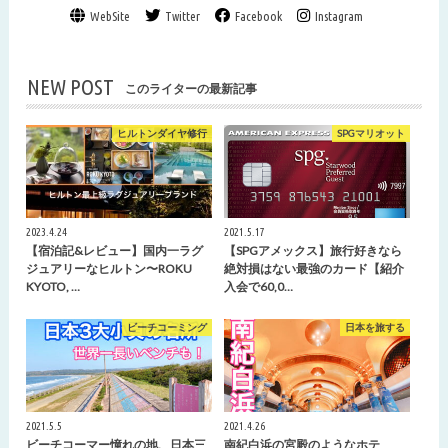
WebSite
Twitter
Facebook
Instagram
NEW POST
このライターの最新記事
ヒルトンダイヤ修行
SPGマリオット
2023.4.24
2021.5.17
【宿泊記&レビュー】国内一ラグ
【SPGアメックス】旅行好きなら
ジュアリーなヒルトン〜ROKU
絶対損はない最強のカード【紹介
KYOTO, …
入会で60,0…
ビーチコーミング
日本を旅する
2021.5.5
2021.4.26
ビーチコーマー憧れの地、日本三
南紀白浜の宮殿のようなホテ