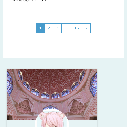
1
2
3
…
15
>