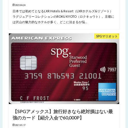
2023.04.24
日本では初めてとなるLXR Hotels & Resort（LXRホテルズ&リゾート）
ラグジュアリーコレクションのROKU KYOTO（ロクキョウト）。京都に
は沢山の魅力的なホテルが多く、どこに泊まるか悩…
SPGマリオット
【SPGアメックス】旅行好きなら絶対損はない最
強のカード【紹介入会で60,000P】
2021.05.17