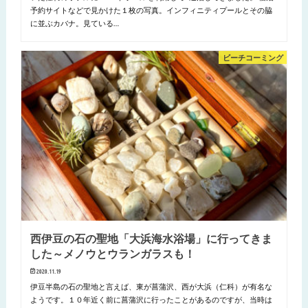
予約サイトなどで見かけた１枚の写真。インフィニティプールとその脇
に並ぶカバナ。見ている…
ビーチコーミング
西伊豆の石の聖地「大浜海水浴場」に行ってきま
した～メノウとウランガラスも！
2020.11.19
伊豆半島の石の聖地と言えば、東が菖蒲沢、西が大浜（仁科）が有名な
ようです。１０年近く前に菖蒲沢に行ったことがあるのですが、当時は