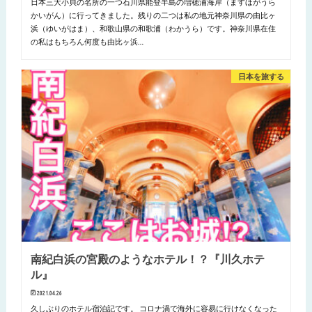
日本三大小貝の名所の一つ石川県能登半島の増穂浦海岸（ますほがうら
かいがん）に行ってきました。残りの二つは私の地元神奈川県の由比ヶ
浜（ゆいがはま）、和歌山県の和歌浦（わかうら）です。神奈川県在住
の私はもちろん何度も由比ヶ浜…
日本を旅する
南紀白浜の宮殿のようなホテル！？『川久ホテ
ル』
2021.04.26
久しぶりのホテル宿泊記です。 コロナ渦で海外に容易に行けなくなった