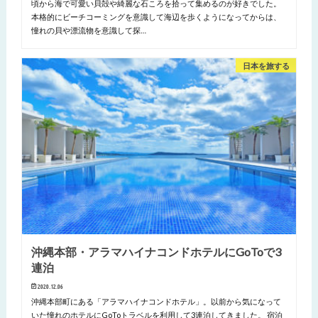
頃から海で可愛い貝殻や綺麗な石ころを拾って集めるのが好きでした。
本格的にビーチコーミングを意識して海辺を歩くようになってからは、
憧れの貝や漂流物を意識して探…
日本を旅する
沖縄本部・アラマハイナコンドホテルにGoToで3
連泊
2020.12.06
沖縄本部町にある「アラマハイナコンドホテル」。以前から気になって
いた憧れのホテルにGoToトラベルを利用して3連泊してきました。 宿泊