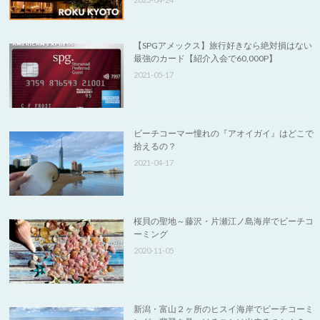
【SPGアメックス】旅行好きなら絶対損はない
最強のカード【紹介入会で60,000P】
2021-05-17
ビーチコーマー憧れの『アオイガイ』はどこで
拾えるの？
2021-04-17
桜貝の聖地～藤沢・片瀬江ノ島海岸でビーチコ
ーミング
2020-11-05
新潟・富山２ヶ所のヒスイ海岸でビーチコーミ