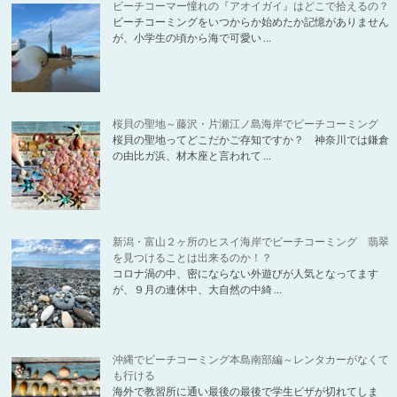
ビーチコーマー憧れの『アオイガイ』はどこで拾えるの？
ビーチコーミングをいつからか始めたか記憶がありません
が、小学生の頃から海で可愛い …
桜貝の聖地～藤沢・片瀬江ノ島海岸でビーチコーミング
桜貝の聖地ってどこだかご存知ですか？ 神奈川では鎌倉
の由比ガ浜、材木座と言われて …
新潟・富山２ヶ所のヒスイ海岸でビーチコーミング 翡翠
を見つけることは出来るのか！？
コロナ渦の中、密にならない外遊びが人気となってます
が、９月の連休中、大自然の中綺 …
沖縄でビーチコーミング本島南部編～レンタカーがなくて
も行ける
海外で教習所に通い最後の最後で学生ビザが切れてしま