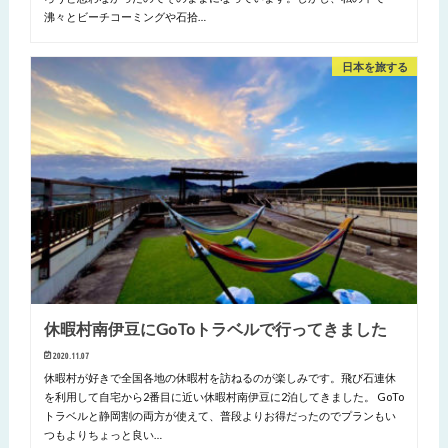
沸々とビーチコーミングや石拾…
日本を旅する
休暇村南伊豆にGoToトラベルで行ってきました
2020.11.07
休暇村が好きで全国各地の休暇村を訪ねるのが楽しみです。飛び石連休
を利用して自宅から2番目に近い休暇村南伊豆に2泊してきました。 GoTo
トラベルと静岡割の両方が使えて、普段よりお得だったのでプランもい
つもよりちょっと良い…