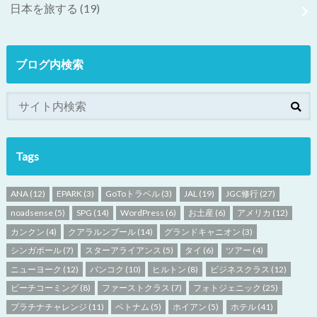
日本を旅する
(19)
ブログ内検索
Tags
ANA
(12)
EPARK
(3)
GoToトラベル
(3)
JAL
(19)
JGC修行
(27)
noadsense
(5)
SPG
(14)
WordPress
(6)
お土産
(6)
アメリカ
(12)
カンクン
(4)
クアラルンプール
(14)
グランドキャニオン
(3)
シンガポール
(7)
スターアライアンス
(5)
タイ
(6)
ツアー
(4)
ニューヨーク
(12)
バンコク
(10)
ヒルトン
(8)
ビジネスクラス
(12)
ビーチコーミング
(8)
ファーストクラス
(7)
フォトジェニック
(25)
プラチナチャレンジ
(11)
ベトナム
(5)
ホイアン
(5)
ホテル
(41)