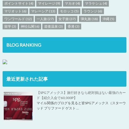
ポイントサイト
(4)
マイレージ
(9)
マカオ
(4)
マラケシュ
(4)
マリオット
(6)
マレーシア
(13)
モロッコ
(5)
ラウンジ
(6)
ワンワールド
(12)
一人旅
(27)
女子旅
(37)
弾丸旅
(18)
沖縄
(5)
留学
(3)
神社仏閣
(6)
道後温泉
(3)
香港
(3)
BLOG RANKING
最近更新された記事
【SPGアメックス】旅行好きなら絶対損はない最強のカー
ド【紹介入会で60,000P】
マイル関係のブログを見ると皆SPGアメックス（スターウ
ッド プリファード ゲスト …