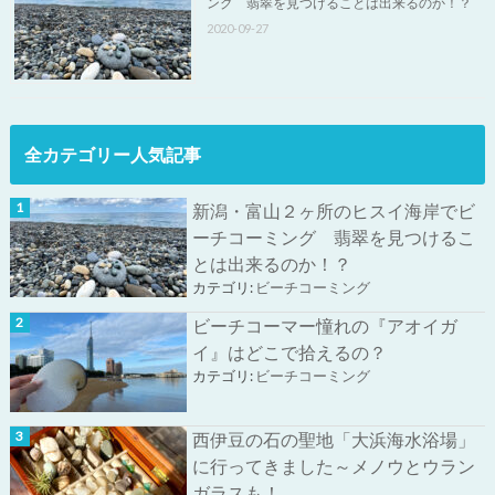
ング 翡翠を見つけることは出来るのか！？
2020-09-27
全カテゴリー人気記事
新潟・富山２ヶ所のヒスイ海岸でビ
ーチコーミング 翡翠を見つけるこ
とは出来るのか！？
カテゴリ:
ビーチコーミング
ビーチコーマー憧れの『アオイガ
イ』はどこで拾えるの？
カテゴリ:
ビーチコーミング
西伊豆の石の聖地「大浜海水浴場」
に行ってきました～メノウとウラン
ガラスも！