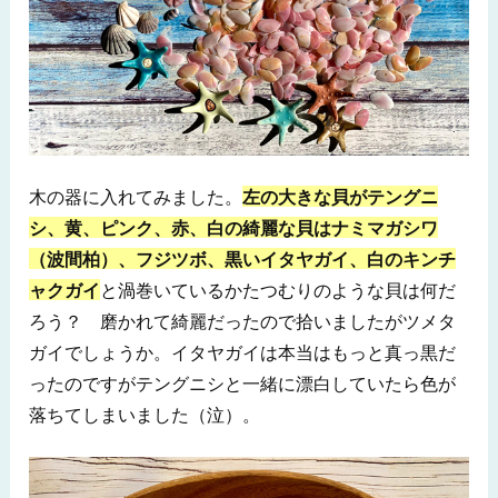
木の器に入れてみました。
左の大きな貝がテングニ
シ、黄、ピンク、赤、白の綺麗な貝はナミマガシワ
（波間柏）、フジツボ、黒いイタヤガイ、白のキンチ
ャクガイ
と渦巻いているかたつむりのような貝は何だ
ろう？ 磨かれて綺麗だったので拾いましたがツメタ
ガイでしょうか。イタヤガイは本当はもっと真っ黒だ
ったのですがテングニシと一緒に漂白していたら色が
落ちてしまいました（泣）。