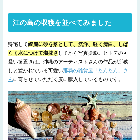
江の島の収穫を並べてみました
帰宅して
綺麗に砂を落として、洗浄、軽く漂白、しば
らく水につけて潮抜き
してから写真撮影。ヒトデの可
愛い箸置きは。沖縄のアーティストさんの作品が所狭
しと置かれている可愛い
那覇の雑貨屋「たんたん」さ
ん
に寄らせていただく度に購入しているものです。