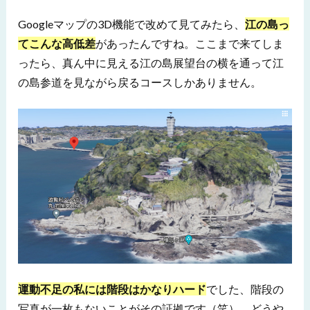
Googleマップの3D機能で改めて見てみたら、
江の島っ
てこんな高低差
があったんですね。ここまで来てしま
ったら、真ん中に見える江の島展望台の横を通って江
の島参道を見ながら戻るコースしかありません。
運動不足の私には階段はかなりハード
でした、階段の
写真が一枚もないことがその証拠です（笑）。どうや