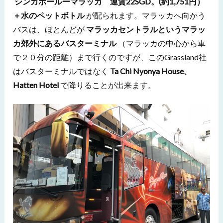
シンガポールーマラッカ 運賃22SGD。(約1,751円）
＋水のペットボトル
が配られます。マラッカへ向かう
バスは、ほとんどが
マラッカセントラルというマラッ
カ郊外にあるバスターミナル
（マラッカの中心から車
で２０分の距離）まで行くのですが、このGrassland社
はバスターミナルではなく
Ta Chi Nyonya House、
Hatten Hotel
で降りることが出来ます。