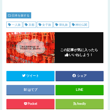
日本を旅する
一人旅
京都
女子旅
弾丸旅
神社仏閣
この記事が気に入ったら
いいねしよう！
ツイート
シェア
はてブ
Pocket
feedly