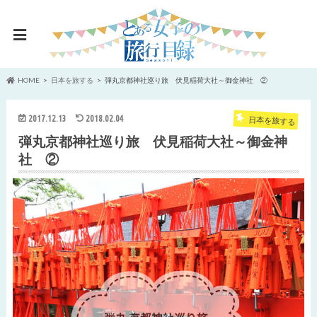
HOME
日本を旅する
弾丸京都神社巡り旅 伏見稲荷大社～御金神社 ②
2017.12.13
2018.02.04
日本を旅する
弾丸京都神社巡り旅 伏見稲荷大社～御金神
社 ②