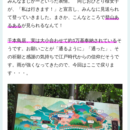
みんなまじかーといった表情。 同じおひとり様女子
が、「私は行きます！」と宣言し、みんなに見送られ
て登っていきました。まさか、こんなところで
登山あ
るある
が見られるなんて！
千本鳥居、実は大小合わせて約1万基奉納されている
そ
うです。お願いごとが「通るように」「通った」、そ
の祈願と感謝の気持ちで江戸時代からの信仰だそうで
す。雨が強くなってきたので、今回はここで戻りま
す・・・。