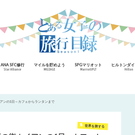
ANA SFC修行
マイルを貯めよう
SPGマリオット
ヒルトンダイ
Star Alliance
MILEAGE
MarriottPLT
Hilton
イアンの1日～カフェからランタンまで
世界を旅する