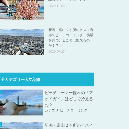
2020-11-05
新潟・富山２ヶ所のヒスイ海
岸でビーチコーミング 翡翠
を見つけることは出来るの
か！？
2020-09-27
全カテゴリー人気記事
ビーチコーマー憧れの『ア
オイガイ』はどこで拾える
の？
カテゴリ:
ビーチコーミング
新潟・富山２ヶ所のヒスイ