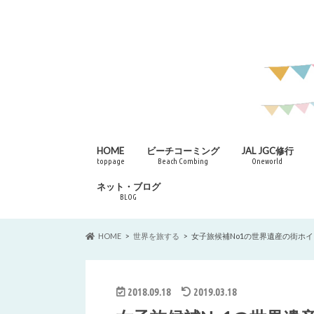
HOME
ビーチコーミング
JAL JGC修行
toppage
Beach Combing
Oneworld
ネット・ブログ
BLOG
HOME
世界を旅する
女子旅候補No1の世界遺産の街ホ
2018.09.18
2019.03.18