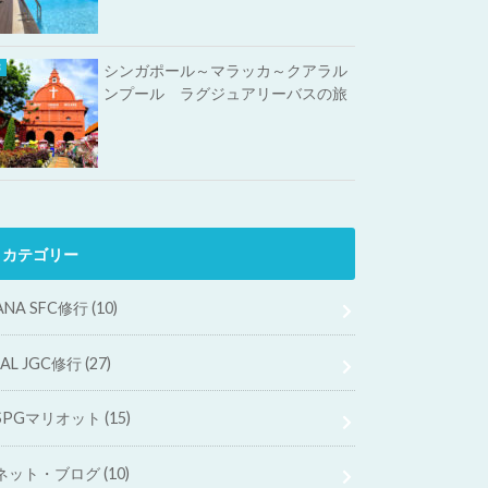
シンガポール～マラッカ～クアラル
ンプール ラグジュアリーバスの旅
カテゴリー
ANA SFC修行
(10)
JAL JGC修行
(27)
SPGマリオット
(15)
ネット・ブログ
(10)