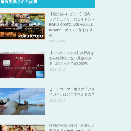
最近更新された記事
【宿泊記&レビュー】国内一
ラグジュアリーなヒルトン〜
ROKU KYOTO, LXR Hotels &
Resorts ポイント泊おすす
め
2023-04-24
【SPGアメックス】旅行好き
なら絶対損はない最強のカー
ド【紹介入会で60,000P】
2021-05-17
ビーチコーマー憧れの『アオ
イガイ』はどこで拾えるの？
2021-04-17
桜貝の聖地～藤沢・片瀬江ノ
島海岸でビーチコーミング