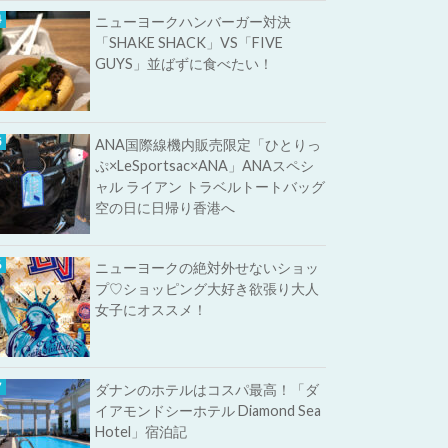
ニューヨークハンバーガー対決
「SHAKE SHACK」VS「FIVE
GUYS」並ばずに食べたい！
ANA国際線機内販売限定「ひとりっ
ぷ×LeSportsac×ANA」ANAスペシ
ャル ライアン トラベルトートバッグ
空の日に日帰り香港へ
ニューヨークの絶対外せないショッ
プ♡ショッピング大好き欲張り大人
女子にオススメ！
ダナンのホテルはコスパ最高！「ダ
イアモンドシーホテル Diamond Sea
Hotel」宿泊記