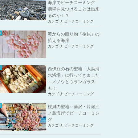
海岸でビーチコーミング
翡翠を見つけることは出来
るのか！？
カテゴリ:
ビーチコーミング
海からの贈り物「桜貝」の
拾える海岸
カテゴリ:
ビーチコーミング
西伊豆の石の聖地「大浜海
水浴場」に行ってきました
～メノウとウランガラス
も！
カテゴリ:
ビーチコーミング
桜貝の聖地～藤沢・片瀬江
ノ島海岸でビーチコーミン
グ
カテゴリ:
ビーチコーミング