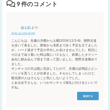
9
件のコメント
おくの
より:
2018-12-13 8:42 PM
こんにちは、先週の月曜から土曜(2018/12/3-8)、熊野古道
を歩いて来ました。那智から滝尻まで歩く予定を立てました
が、ハード過ぎて予定の半分しか歩けませんでした。初日に
小口まで辿り着いた時は既にバスもなく、終業したタクシー
会社に頼み込んで宿まで送って貰いました。熊野古道嘗めて
ました。
サンチャゴの方は既に完歩してたので、共通の証明証とピン
バッジを貰うことが出来ました。キセルしてしまったけど、
観光課の人はそんなこと気にしないようでした。
とある女子さんも、いつかサンチャゴ巡礼に行けるといいで
すね。
返信する