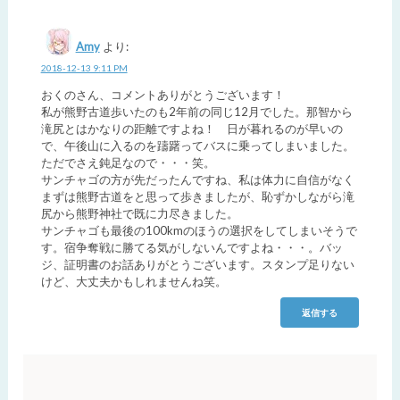
Amy
より:
2018-12-13 9:11 PM
おくのさん、コメントありがとうございます！
私が熊野古道歩いたのも2年前の同じ12月でした。那智から
滝尻とはかなりの距離ですよね！ 日が暮れるのが早いの
で、午後山に入るのを躊躇ってバスに乗ってしまいました。
ただでさえ鈍足なので・・・笑。
サンチャゴの方が先だったんですね、私は体力に自信がなく
まずは熊野古道をと思って歩きましたが、恥ずかしながら滝
尻から熊野神社で既に力尽きました。
サンチャゴも最後の100kmのほうの選択をしてしまいそうで
す。宿争奪戦に勝てる気がしないんですよね・・・。バッ
ジ、証明書のお話ありがとうございます。スタンプ足りない
けど、大丈夫かもしれませんね笑。
返信する