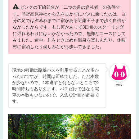
ピンクの下線部分が「二つの道の巡礼者」の条件で
す。熊野高原神社から先を歩かずにバスに乗ったのは、自
分の足では夕暮れまでに宿がある近露王子まで歩く自信が
なかったからです。もし何かあって3日目のスクーリング
に遅れるわけにはいかなかったので、無難なコースにして
みました。途中、川をせき止めた温泉を楽しんだり、休暇
村に宿泊したり楽しみながら歩いてきました。
現地の移動は路線バスを利用することが多か
ったのですが、時間は正確でした。ただ本数
が少ないので、1本逃すと何もないところで2
Amy
時間待ちもありえます。バスだけではなく電
車の本数も少ないので、入念な計画が必要で
す。