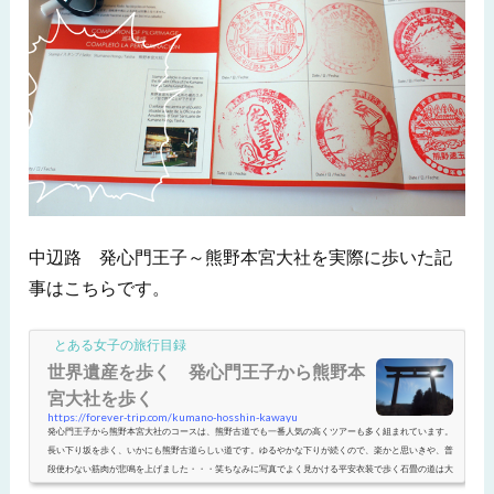
中辺路 発心門王子～熊野本宮大社を実際に歩いた記
事はこちらです。
とある女子の旅行目録
世界遺産を歩く 発心門王子から熊野本
宮大社を歩く
https://forever-trip.com/kumano-hosshin-kawayu
発心門王子から熊野本宮大社のコースは、熊野古道でも一番人気の高くツアーも多く組まれています。
長い下り坂を歩く、いかにも熊野古道らしい道です。ゆるやかな下りが続くので、楽かと思いきや、普
段使わない筋肉が悲鳴を上げました・・・笑ちなみに写真でよく見かける平安衣装で歩く石畳の道は大
門坂から熊野那智大社のコースです。発心門王子付近には宿泊施設はありませんが、付近に幾つかある