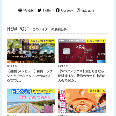
WebSite
Twitter
Facebook
Instagram
NEW POST
このライターの最新記事
ヒルトンダイヤ修行
SPGマリオット
2023.4.24
2021.5.17
【宿泊記&レビュー】国内一ラグ
【SPGアメックス】旅行好きなら
ジュアリーなヒルトン〜ROKU
絶対損はない最強のカード【紹介
KYOTO, …
入会で60,0…
ビーチコーミング
日本を旅する