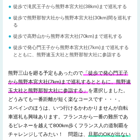
徒歩で滝尻王子から熊野本宮大社(38km)まで巡礼する
徒歩で熊野那智大社から熊野本宮大社(30km)間を巡礼す
る
徒歩で高野山から熊野本宮大社(70km)まで巡礼する
徒歩で発心門王子から熊野本宮大社(7km)まで巡礼する
とともに、熊野速玉大社と熊野那智大社に参詣する
熊野三山を廻る予定もあったので
「徒歩で発心門王子
から熊野本宮大社(7km)まで巡礼するとともに、熊野速
玉大社と熊野那智大社に参詣する」
を選択しました。
どうみても一番距離が短く楽なコースです・・・。
スペインのほうは、いつ行けるかわかりませんが自転
車巡礼も興味あります。フランスから一番の難所であ
るピレネーを越えて800km歩くフランス人の道制覇を
チャレンジしてみたい！ 問題は、
旦那のOKが出ない