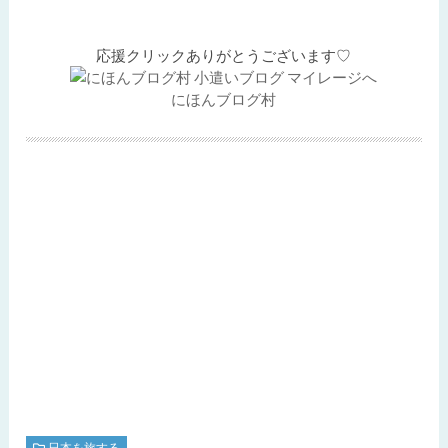
温泉からの送迎があります。今回は前泊した川湯温泉まつやさんの送迎バスで送っていただきました。
どうしても川湯温泉に宿泊したかった ...
応援クリックありがとうございます♡
にほんブログ村
日本を旅する