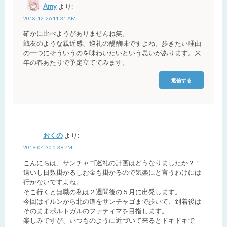
Amy
より:
2018-12-26 11:31 AM
確かに比べようがありませんね笑。
戦友のような親近感、巡礼の醍醐味ですよね。歩きたい理由
の一つにそういうのを味わいたいという思いがあります。来
年の春あたりで予定立ててみます。
返信する
おくの
より:
2019-04-30 5:39 PM
こんにちは、サンチャゴ巡礼の計画はどうなりましたか？！
遠いし日数掛かるしお金も掛かるので気楽にと言うわけには
行かないですよね。
そこ行くと無職の私は２週間後の５月に出発します。
今回はイルンから北の道をサンチャゴまで歩いて、到着後は
そのままポルトガルのファティマを目指します。
楽しみですが、いつものように近づいて来るとドキドキで