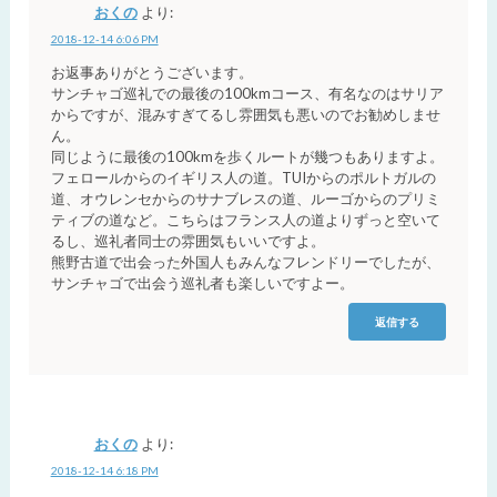
おくの
より:
2018-12-14 6:06 PM
お返事ありがとうございます。
サンチャゴ巡礼での最後の100kmコース、有名なのはサリア
からですが、混みすぎてるし雰囲気も悪いのでお勧めしませ
ん。
同じように最後の100kmを歩くルートが幾つもありますよ。
フェロールからのイギリス人の道。TUIからのポルトガルの
道、オウレンセからのサナブレスの道、ルーゴからのプリミ
ティブの道など。こちらはフランス人の道よりずっと空いて
るし、巡礼者同士の雰囲気もいいですよ。
熊野古道で出会った外国人もみんなフレンドリーでしたが、
サンチャゴで出会う巡礼者も楽しいですよー。
返信する
おくの
より:
2018-12-14 6:18 PM