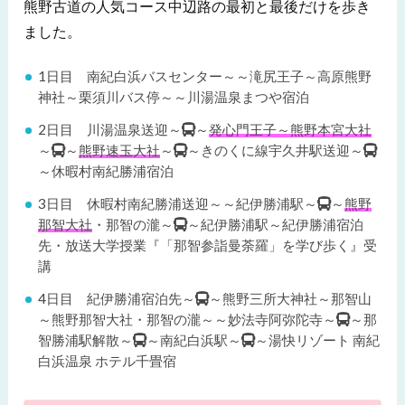
熊野古道の人気コース中辺路の最初と最後だけを歩き
ました。
1日目 南紀白浜バスセンター～～滝尻王子～高原熊野
神社～栗須川バス停～～川湯温泉まつや宿泊
2日目 川湯温泉送迎～
～
発心門王子～熊野本宮大社
～
～
熊野速玉大社
～
～きのくに線宇久井駅送迎～
～休暇村南紀勝浦宿泊
3日目 休暇村南紀勝浦送迎～～紀伊勝浦駅～
～
熊野
那智大社
・那智の瀧～
～紀伊勝浦駅～紀伊勝浦宿泊
先・放送大学授業『「那智参詣曼荼羅」を学び歩く』受
講
4日目 紀伊勝浦宿泊先～
～熊野三所大神社～那智山
～熊野那智大社・那智の瀧～～妙法寺阿弥陀寺～
～那
智勝浦駅解散～
～南紀白浜駅～
～湯快リゾート 南紀
白浜温泉 ホテル千畳宿