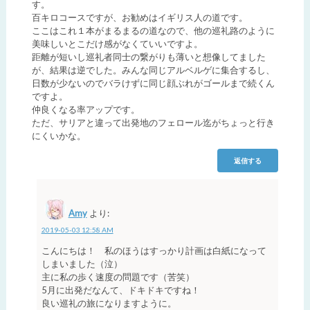
す。
百キロコースですが、お勧めはイギリス人の道です。
ここはこれ１本がまるまるの道なので、他の巡礼路のように
美味しいとこだけ感がなくていいですよ。
距離が短いし巡礼者同士の繋がりも薄いと想像してました
が、結果は逆でした。みんな同じアルベルゲに集合するし、
日数が少ないのでバラけずに同じ顔ぶれがゴールまで続くん
ですよ。
仲良くなる率アップです。
ただ、サリアと違って出発地のフェロール迄がちょっと行き
にくいかな。
返信する
Amy
より:
2019-05-03 12:58 AM
こんにちは！ 私のほうはすっかり計画は白紙になって
しまいました（泣）
主に私の歩く速度の問題です（苦笑）
5月に出発だなんて、ドキドキですね！
良い巡礼の旅になりますように。