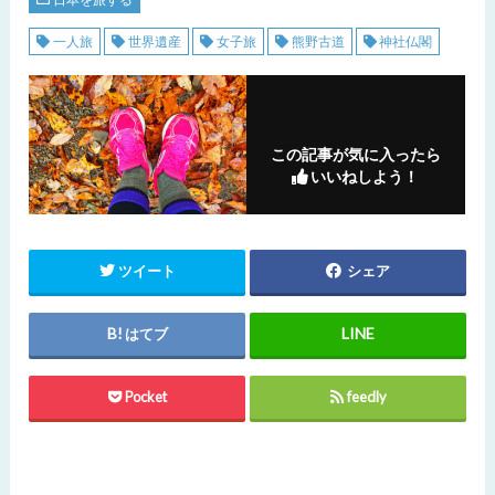
一人旅
世界遺産
女子旅
熊野古道
神社仏閣
この記事が気に入ったら
いいねしよう！
ツイート
シェア
はてブ
Pocket
feedly