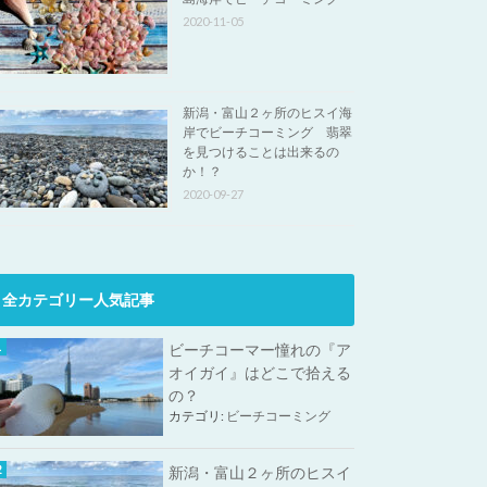
2020-11-05
新潟・富山２ヶ所のヒスイ海
岸でビーチコーミング 翡翠
を見つけることは出来るの
か！？
2020-09-27
全カテゴリー人気記事
ビーチコーマー憧れの『ア
オイガイ』はどこで拾える
の？
カテゴリ:
ビーチコーミング
新潟・富山２ヶ所のヒスイ