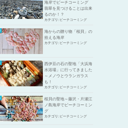
海岸でビーチコーミング
翡翠を見つけることは出来
るのか！？
カテゴリ:
ビーチコーミング
海からの贈り物「桜貝」の
拾える海岸
カテゴリ:
ビーチコーミング
西伊豆の石の聖地「大浜海
水浴場」に行ってきました
～メノウとウランガラス
も！
カテゴリ:
ビーチコーミング
桜貝の聖地～藤沢・片瀬江
ノ島海岸でビーチコーミン
グ
カテゴリ:
ビーチコーミング