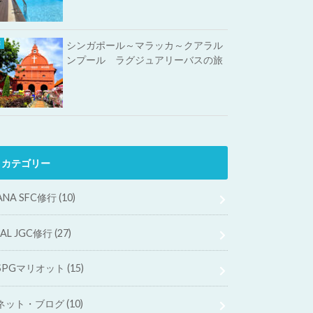
シンガポール～マラッカ～クアラル
ンプール ラグジュアリーバスの旅
カテゴリー
ANA SFC修行
(10)
JAL JGC修行
(27)
SPGマリオット
(15)
ネット・ブログ
(10)