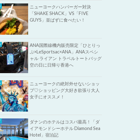
ニューヨークハンバーガー対決
「SHAKE SHACK」VS「FIVE
GUYS」並ばずに食べたい！
ANA国際線機内販売限定「ひとりっ
ぷ×LeSportsac×ANA」ANAスペシ
ャル ライアン トラベルトートバッグ
空の日に日帰り香港へ
ニューヨークの絶対外せないショッ
プ♡ショッピング大好き欲張り大人
女子にオススメ！
ダナンのホテルはコスパ最高！「ダ
イアモンドシーホテル Diamond Sea
Hotel」宿泊記