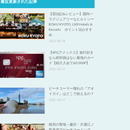
最近更新された記事
【宿泊記&レビュー】国内一
ラグジュアリーなヒルトン〜
ROKU KYOTO, LXR Hotels &
Resorts ポイント泊おすす
め
2023-04-24
【SPGアメックス】旅行好き
なら絶対損はない最強のカー
ド【紹介入会で60,000P】
2021-05-17
ビーチコーマー憧れの『アオ
イガイ』はどこで拾えるの？
2021-04-17
桜貝の聖地～藤沢・片瀬江ノ
島海岸でビーチコーミング