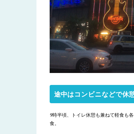
途中はコンビニなどで休
9時半頃、トイレ休憩も兼ねて軽食も
食。